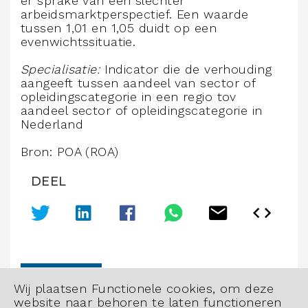
er sprake van een slechter
arbeidsmarktperspectief. Een waarde
tussen 1,01 en 1,05 duidt op een
evenwichtssituatie.
Specialisatie:
Indicator die de verhouding
aangeeft tussen aandeel van sector of
opleidingscategorie in een regio tov
aandeel sector of opleidingscategorie in
Nederland
Bron: POA (ROA)
DEEL
ANNOTATIES AAN GRAFIEK TOEVOEGEN
Wij plaatsen Functionele cookies, om deze
website naar behoren te laten functioneren