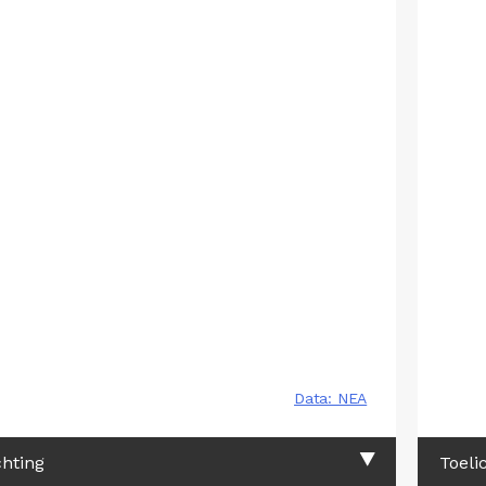
chting
Toeli