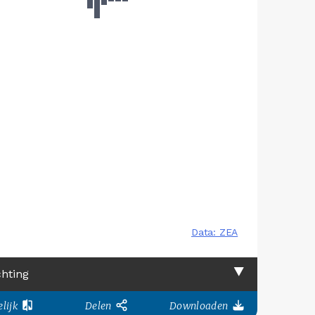
chting
lijk
Delen
Downloaden