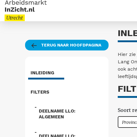
INL
TERUG NAAR HOOFDPAGINA
Hier zie
Lang On
ook acht
INLEIDING
leeftijd
FIL
FILTERS
Soort r
DEELNAME LLO:
ALGEMEEN
Provinc
DEELNAME LLO: