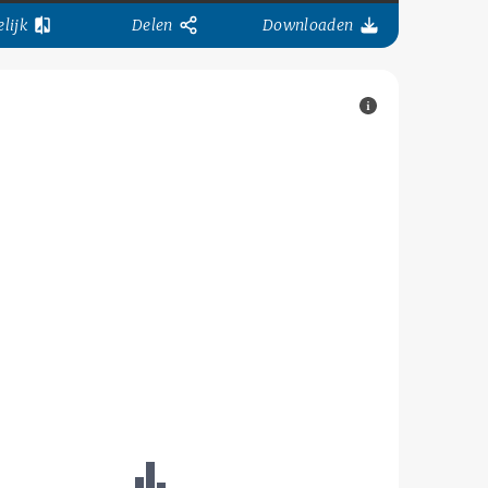
lijk
Delen
Downloaden