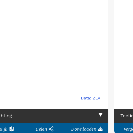
chting
Toeli
lijk
Delen
Downloaden
Verge