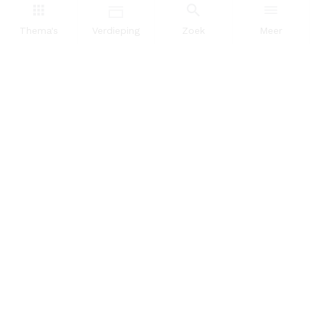
Dataportaal
Thema's
Verdieping
Zoek
Meer
OVER ONS
InZicht
Contact
VOLG ONS
LinkedIn
RSS
POWERED BY