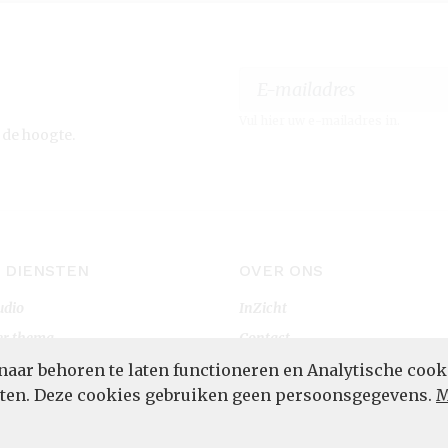
Vul hier uw e-mailadres in.
 de hoogte.
 DIENSTEN
OVER ONS
udio
InZicht
er thema
Contact
rtaal
naar behoren te laten functioneren en Analytische cook
POWERED BY
eten. Deze cookies gebruiken geen persoonsgegevens.
M