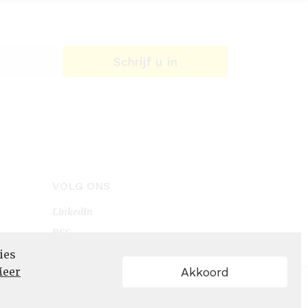
Schrijf u in
VOLG ONS
LinkedIn
RSS
ies
eer
Akkoord