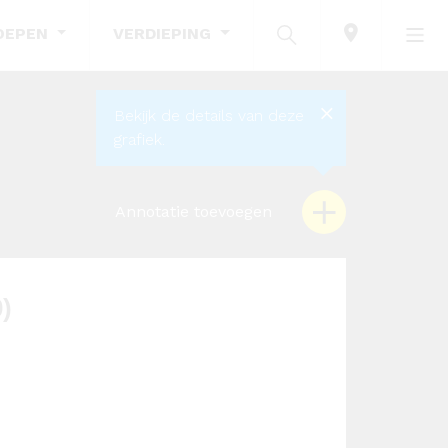
OEPEN
VERDIEPING
Bekijk de details van deze
grafiek.
Annotatie toevoegen
)