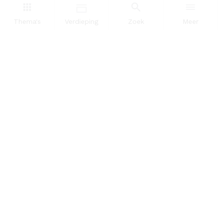
Dataportaal
Thema's
Verdieping
Zoek
Meer
OVER ONS
InZicht
Contact
VOLG ONS
LinkedIn
RSS
POWERED BY