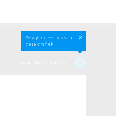
Bekijk de details van
deze grafiek.
Annotatie toevoegen