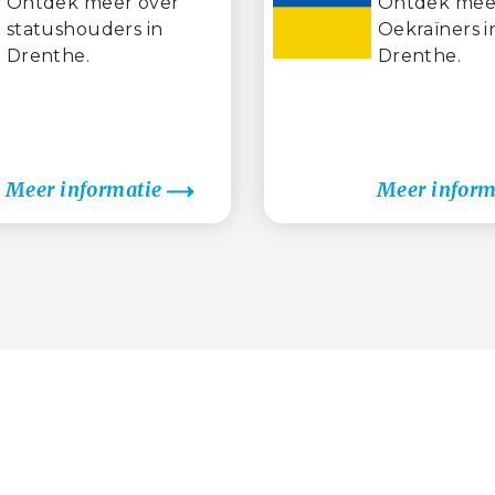
Ontdek meer over
Ontdek mee
statushouders in
Oekraïners i
Drenthe.
Drenthe.
Meer informatie
Meer inform