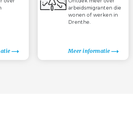
r over
Ontdek meer over
n
arbeidsmigranten die
wonen of werken in
Drenthe.
atie
Meer informatie