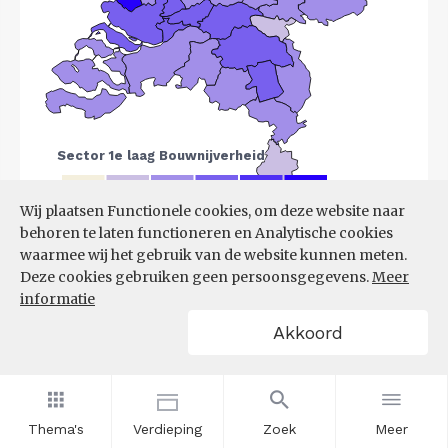
Wij plaatsen Functionele cookies, om deze website naar
behoren te laten functioneren en Analytische cookies
Bron:
LISA
(07-08-2025)
waarmee wij het gebruik van de website kunnen meten.
Deze cookies gebruiken geen persoonsgegevens.
Meer
Filters
informatie
VESTIGINGEN PER
Akkoord
GROOTTEKLASSE PER 10.000
INWONERS, NAAR
SPEERPUNTSECTOR EN REGIO
Thema's
Verdieping
Zoek
Meer