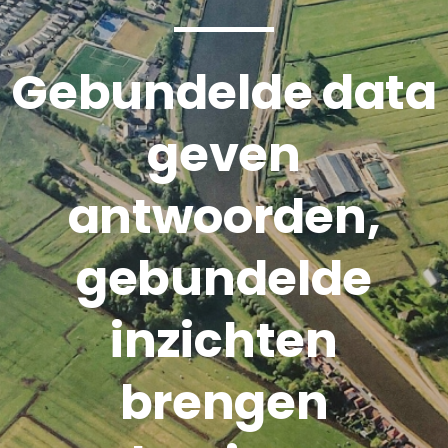
Gebundelde data
geven
antwoorden,
gebundelde
inzichten
brengen