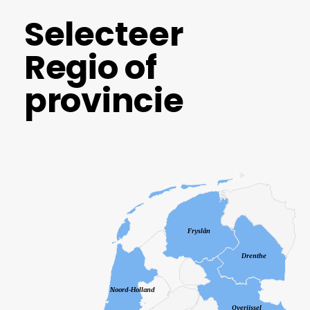
Selecteer
Regio of
provincie
Fryslân
Drenthe
Noord-Holland
Overijssel