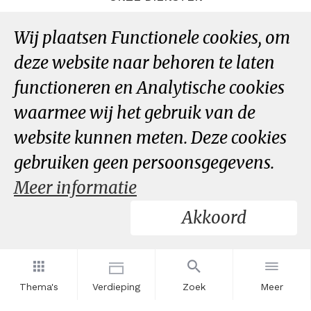
Datastudio
Wij plaatsen Functionele cookies, om
Data per thema
deze website naar behoren te laten
Dataportaal
functioneren en Analytische cookies
waarmee wij het gebruik van de
OVER ONS
website kunnen meten. Deze cookies
InZicht
Contact
gebruiken geen persoonsgegevens.
Meer informatie
VOLG ONS
Akkoord
LinkedIn
RSS
Thema's
Verdieping
Zoek
Meer