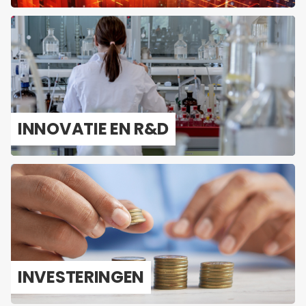
IN­NO­VA­TIE EN R&D
IN­VES­TE­RIN­GEN