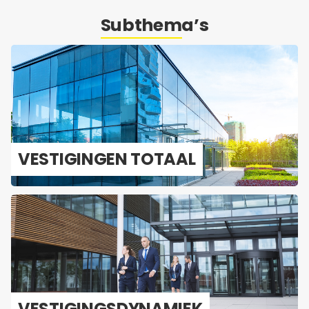
Subthema’s
VES­TI­GIN­GEN TO­TAAL
VES­TI­GINGS­DY­NA­MIEK