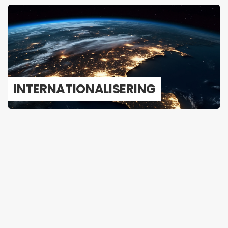
IN­TER­NA­TI­O­NA­LI­SE­RING