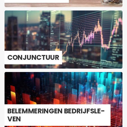
CON­JUNC­TUUR
BE­LEM­ME­RIN­GEN BE­DRIJFS­LE­
VEN