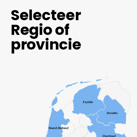
Selecteer
Regio of
provincie
Fryslân
Drenthe
Noord-Holland
Overijssel