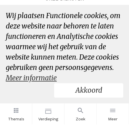
Datastudio
Wij plaatsen Functionele cookies, om
Data per thema
deze website naar behoren te laten
Dataportaal
functioneren en Analytische cookies
waarmee wij het gebruik van de
OVER ONS
website kunnen meten. Deze cookies
InZicht
Contact
gebruiken geen persoonsgegevens.
Meer informatie
VOLG ONS
Akkoord
LinkedIn
RSS
Thema's
Verdieping
Zoek
Meer