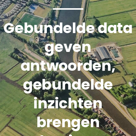
Gebundelde data
geven
antwoorden,
gebundelde
inzichten
brengen