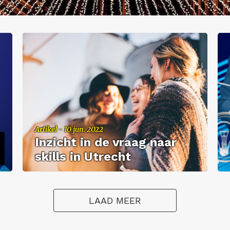
Ar­ti­kel - 10 jun. 2022
In­zicht in de vraag naar
skills in Utrecht
LAAD MEER