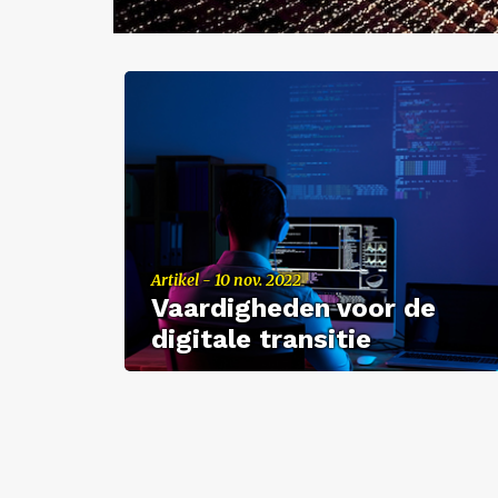
Ar­ti­kel - 10 nov. 2022
Vaar­dig­he­den voor de
di­gi­ta­le tran­si­tie