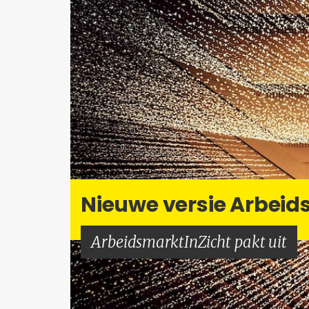
Nieu­we ver­sie Ar­beids
Ar­beids­markt­In­Zicht pakt uit