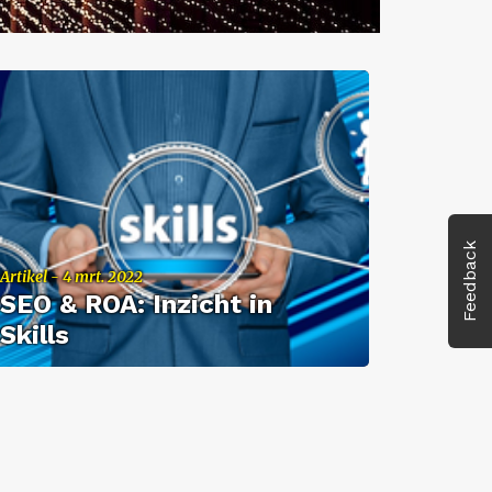
Feedback
Ar­ti­kel - 4 mrt. 2022
SEO & ROA: In­zicht in
Skills