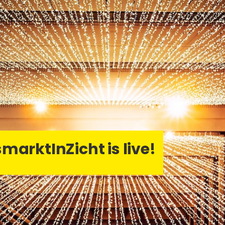
­markt­In­Zicht is live!