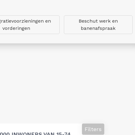
gratievoorzieningen en
Beschut werk en
vorderingen
banenafspraak
Filters
000 INWONERS VAN 15-74