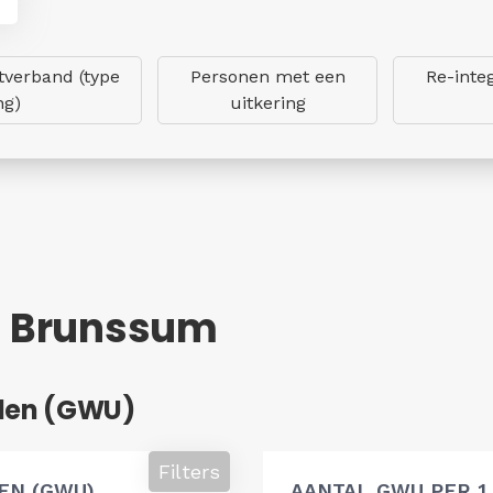
verband (type
Personen met een
Re-inte
ng)
uitkering
 - Brunssum
den (GWU)
Filters
EN (GWU)
AANTAL GWU PER 1.