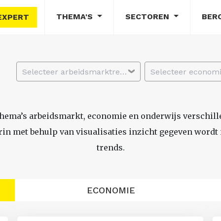
THEMA'S
SECTOREN
BER
EXPERT
Selecteer arbeidsmarktregio
thema’s arbeidsmarkt, economie en onderwijs verschil
n met behulp van visualisaties inzicht gegeven wordt i
trends.
ECONOMIE