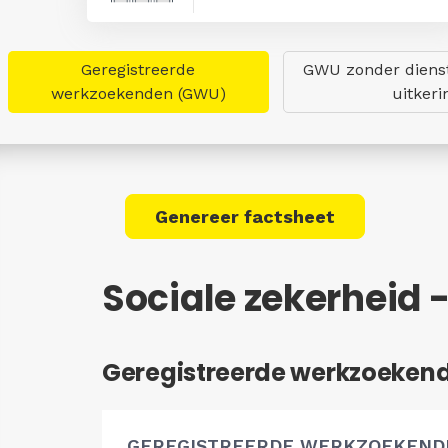
Geregistreerde
GWU zonder dienst
werkzoekenden (GWU)
uitkeri
Genereer factsheet
Sociale zekerheid
Geregistreerde werkzoeken
GEREGISTREERDE WERKZOEKEND