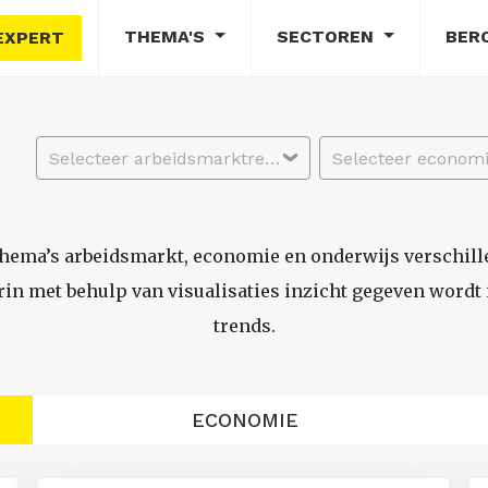
THEMA'S
SECTOREN
BER
EXPERT
Selecteer arbeidsmarktregio
thema’s arbeidsmarkt, economie en onderwijs verschil
n met behulp van visualisaties inzicht gegeven wordt i
trends.
ECONOMIE