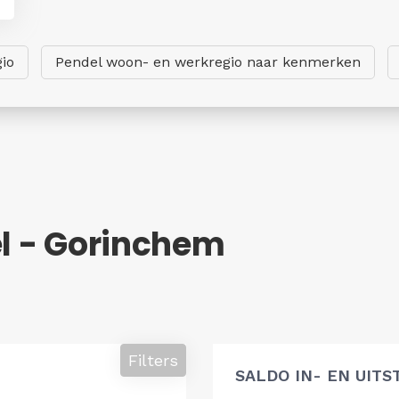
io
Pendel woon- en werkregio naar kenmerken
el - Gorinchem
Filters
SALDO IN- EN UIT