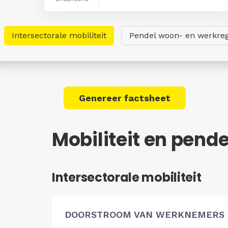
Intersectorale mobiliteit
Pendel woon- en werkreg
Genereer factsheet
Mobiliteit en pend
Intersectorale mobiliteit
DOORSTROOM VAN WERKNEMERS