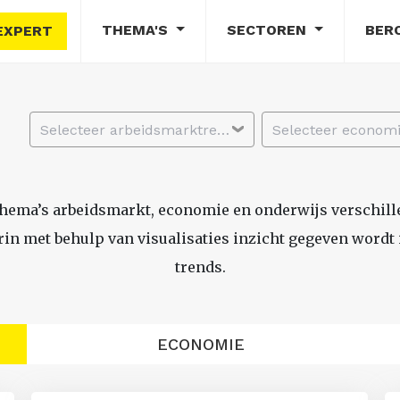
THEMA'S
SECTOREN
BER
EXPERT
Selecteer arbeidsmarktregio
thema’s arbeidsmarkt, economie en onderwijs verschil
n met behulp van visualisaties inzicht gegeven wordt i
trends.
ECONOMIE