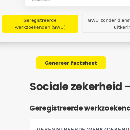
Geregistreerde
GWU zonder dienst
werkzoekenden (GWU)
uitkeri
Genereer factsheet
Sociale zekerheid
Geregistreerde werkzoeken
GEREGISTREERDE WERKZOEKEND