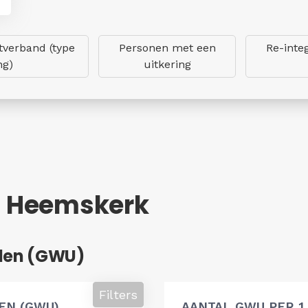
verband (type
Personen met een
Re-inte
ng)
uitkering
 - Heemskerk
den (GWU)
Filters
EN (GWU)
AANTAL GWU PER 1.