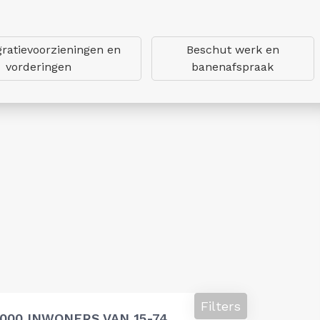
gratievoorzieningen en
Beschut werk en
vorderingen
banenafspraak
Filters
000 INWONERS VAN 15-74