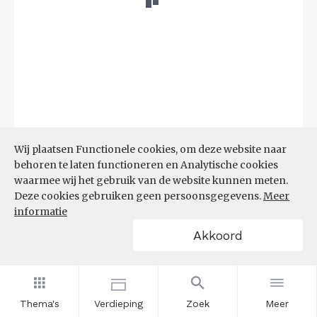
Wij plaatsen Functionele cookies, om deze website naar
behoren te laten functioneren en Analytische cookies
Bron:
LISA
(07-08-2025)
waarmee wij het gebruik van de website kunnen meten.
Deze cookies gebruiken geen persoonsgegevens.
Meer
Filters
informatie
VESTIGINGEN PER
Akkoord
GROOTTEKLASSE PER 10.000
INWONERS, NAAR
SPEERPUNTSECTOR EN REGIO
Thema's
Verdieping
Zoek
Meer