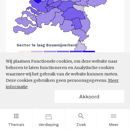
Wij plaatsen Functionele cookies, om deze website naar
behoren te laten functioneren en Analytische cookies
Bron:
LISA
(07-08-2025)
waarmee wij het gebruik van de website kunnen meten.
Deze cookies gebruiken geen persoonsgegevens.
Meer
Filters
informatie
VESTIGINGEN PER
Akkoord
GROOTTEKLASSE PER 10.000
INWONERS, NAAR
SPEERPUNTSECTOR EN REGIO
Thema's
Verdieping
Zoek
Meer