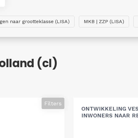
ngen naar grootteklasse (LISA)
MKB | ZZP (LISA)
lland (cl)
Filters
ONTWIKKELING VES
INWONERS NAAR R