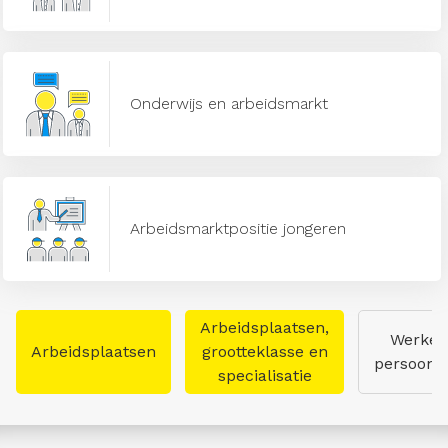
Onderwijs en arbeidsmarkt
Arbeidsmarktpositie jongeren
Arbeidsplaatsen,
Werken
Arbeidsplaatsen
grootteklasse en
persoon
specialisatie