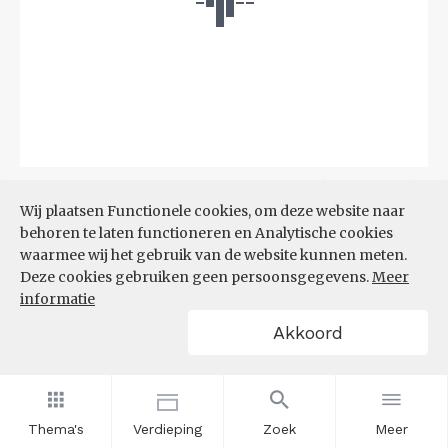
Bron:
CBS
(04-08-2026)
Wij plaatsen Functionele cookies, om deze website naar
behoren te laten functioneren en Analytische cookies
Filters
BIJSTANDSUITKERING PER
waarmee wij het gebruik van de website kunnen meten.
1.000 INWONERS
Deze cookies gebruiken geen persoonsgegevens.
Meer
informatie
Akkoord
Thema's
Verdieping
Zoek
Meer