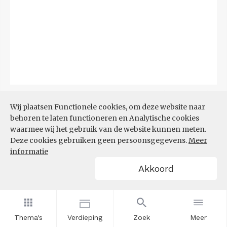
Bron:
CBS
(04-08-2026)
Wij plaatsen Functionele cookies, om deze website naar
behoren te laten functioneren en Analytische cookies
Filters
BIJSTANDSUITKERING PER
waarmee wij het gebruik van de website kunnen meten.
1.000 INWONERS
Deze cookies gebruiken geen persoonsgegevens.
Meer
informatie
Akkoord
Thema's
Verdieping
Zoek
Meer