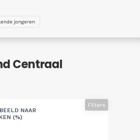
ende jongeren
nd Centraal
Filters
 BEELD NAAR
EN (%)