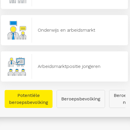
Onderwijs en arbeidsmarkt
Arbeidsmarktpositie jongeren
Potentiële
Beroep
Beroepsbevolking
beroepsbevolking
naa