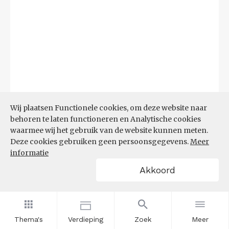
Wij plaatsen Functionele cookies, om deze website naar
behoren te laten functioneren en Analytische cookies
waarmee wij het gebruik van de website kunnen meten.
Deze cookies gebruiken geen persoonsgegevens.
Meer
informatie
Bron:
UWV
(20-07-2026)
Akkoord
Filters
WW-UITKERINGEN NAAR
BEROEPSKLASSE
Thema's
Verdieping
Zoek
Meer