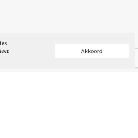
ies
eer
Akkoord
Schrijf u in