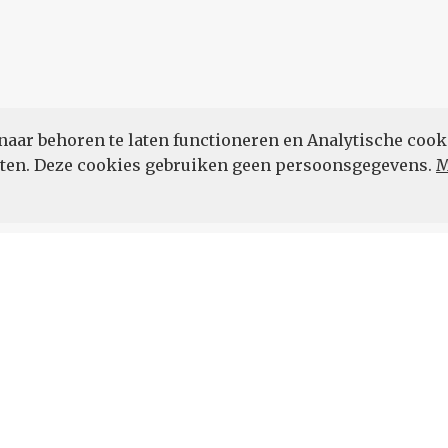
naar behoren te laten functioneren en Analytische cook
POWERED BY
eten. Deze cookies gebruiken geen persoonsgegevens.
M
Vul hier uw e-mailadres in.
 de hoogte.