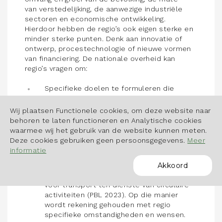
van verstedelijking, de aanwezige industriële
sectoren en economische ontwikkeling.
Hierdoor hebben de regio’s ook eigen sterke en
minder sterke punten. Denk aan innovatie of
ontwerp, procestechnologie of nieuwe vormen
van financiering. De nationale overheid kan
regio’s vragen om:
Specifieke doelen te formuleren die
passen binnen de nationale en Europese
doelen, waarbij de regio een bepaalde rol
Wij plaatsen Functionele cookies, om deze website naar
of specialisatie op zich neemt die past bij
behoren te laten functioneren en Analytische cookies
de aanwezige sterktes in die regio.
waarmee wij het gebruik van de website kunnen meten.
Deze cookies gebruiken geen persoonsgegevens.
Meer
In het regionale ruimtelijk-economische
informatie
beleid voorwaarden te scheppen voor
Akkoord
circulaire activiteiten, zoals
bedrijventerreinen en infrastructuur
POWERED BY
voor transport ten dienste van circulaire
activiteiten (PBL 2023). Op die manier
wordt rekening gehouden met regio
specifieke omstandigheden en wensen.