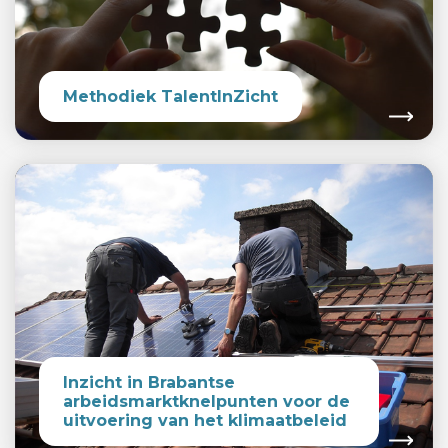
Methodiek TalentInZicht
Inzicht in Brabantse
arbeidsmarktknelpunten voor de
uitvoering van het klimaatbeleid