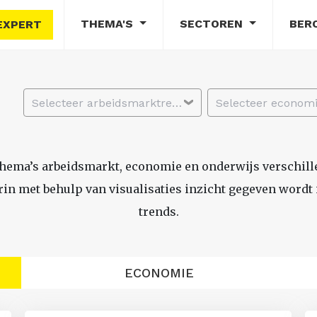
THEMA'S
SECTOREN
BER
EXPERT
Selecteer arbeidsmarktregio
thema’s arbeidsmarkt, economie en onderwijs verschil
n met behulp van visualisaties inzicht gegeven wordt i
trends.
ECONOMIE