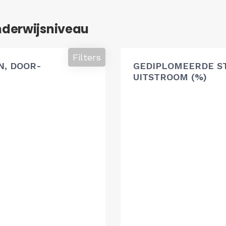
nderwijsniveau
Filters
, DOOR-
GEDIPLOMEERDE S
UITSTROOM (%)