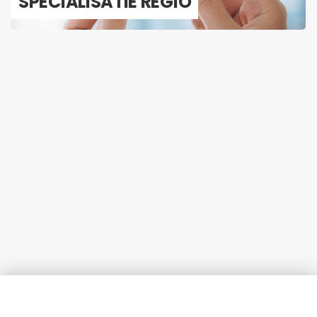
SPE­CI­A­LI­SA­TIE REGIO