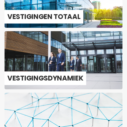
VES­TI­GIN­GEN TO­TAAL
VES­TI­GINGS­DY­NA­MIEK