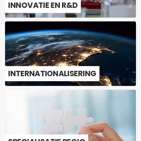
IN­NO­VA­TIE EN R&D
IN­TER­NA­TI­O­NA­LI­SE­RING