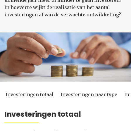
komende jaar meer of minder te gaan investeren?
In hoeverre wijkt de realisatie van het aantal
investeringen af van de verwachte ontwikkeling?
Investeringen totaal
Investeringen naar type
In
Investeringen totaal