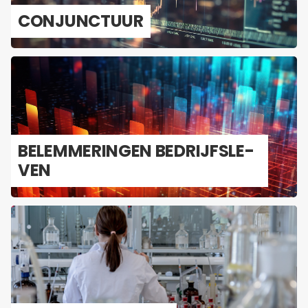
CON­JUNC­TUUR
BE­LEM­ME­RIN­GEN BE­DRIJFS­LE­
VEN