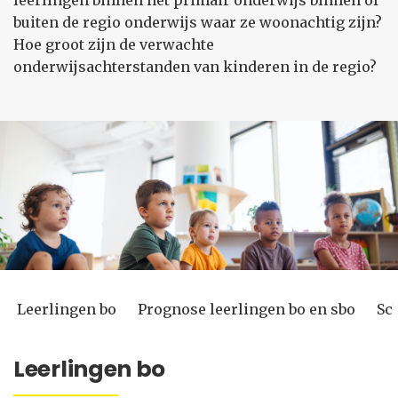
leerlingen binnen het primair onderwijs binnen of
buiten de regio onderwijs waar ze woonachtig zijn?
Hoe groot zijn de verwachte
onderwijsachterstanden van kinderen in de regio?
Leerlingen bo
Prognose leerlingen bo en sbo
Sc
Leerlingen bo