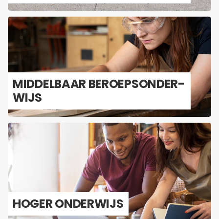
MID­DEL­BAAR BE­ROEPS­ON­DER­
WIJS
HOGER ON­DER­WIJS