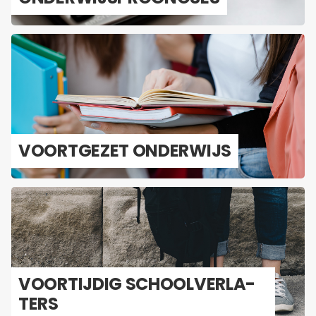
VOORT­GE­ZET ON­DER­WIJS
VOOR­TIJ­DIG SCHOOL­VER­LA­
TERS