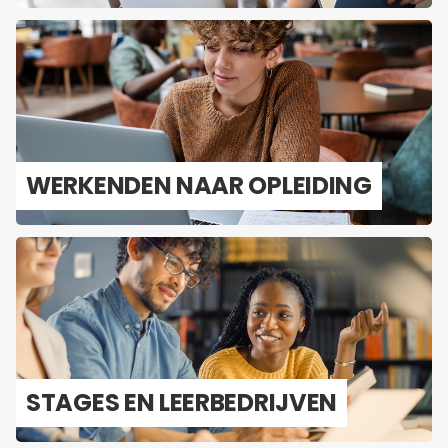
WER­KEN­DEN NAAR OP­LEI­DING
STA­GES EN LEER­BE­DRIJ­VEN