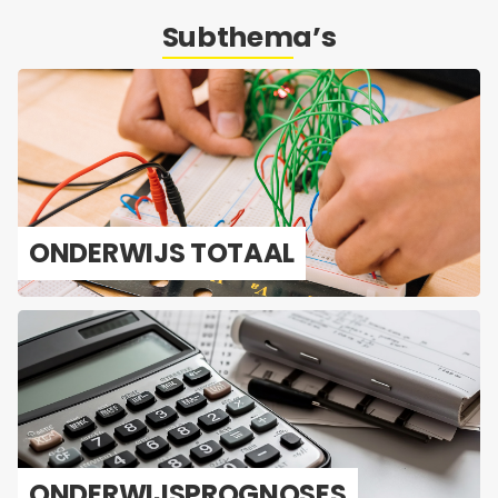
Subthema’s
ON­DER­WIJS TO­TAAL
ON­DER­WIJS­PROG­NO­SES