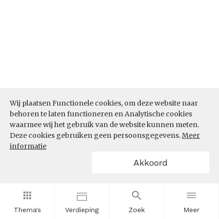
Wij plaatsen Functionele cookies, om deze website naar
behoren te laten functioneren en Analytische cookies
waarmee wij het gebruik van de website kunnen meten.
Deze cookies gebruiken geen persoonsgegevens.
Meer
informatie
Akkoord
Bron:
CBS microdata (EBB)
(05-03-2026)
Werkenden deelname leven lang
Thema's
Verdieping
Zoek
Meer