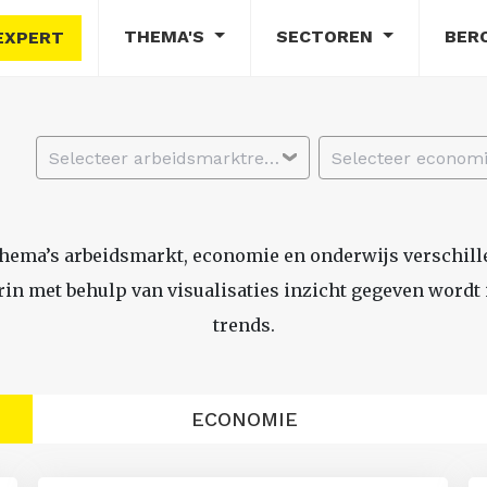
THEMA'S
SECTOREN
BER
EXPERT
Selecteer arbeidsmarktregio
thema’s arbeidsmarkt, economie en onderwijs verschil
n met behulp van visualisaties inzicht gegeven wordt i
trends.
ECONOMIE