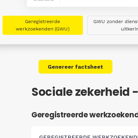
Geregistreerde
GWU zonder dienst
werkzoekenden (GWU)
uitkeri
Genereer factsheet
Sociale zekerheid 
Geregistreerde werkzoeken
GEREGISTREERDE WERKZOEKEND