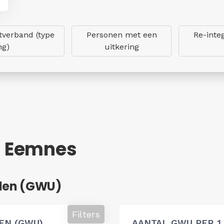
verband (type
Personen met een
Re-inte
ng)
uitkering
- Eemnes
den (GWU)
Filters
EN (GWU)
AANTAL GWU PER 1.