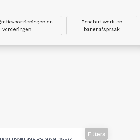
gratievoorzieningen en
Beschut werk en
vorderingen
banenafspraak
Filters
000 INWONERS VAN 15-74