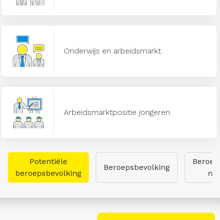
Onderwijs en arbeidsmarkt
Arbeidsmarktpositie jongeren
Potentiële
Beroep
Beroepsbevolking
beroepsbevolking
naa