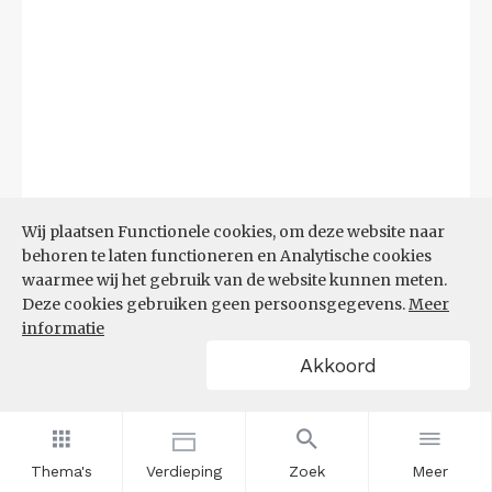
Wij plaatsen Functionele cookies, om deze website naar
behoren te laten functioneren en Analytische cookies
waarmee wij het gebruik van de website kunnen meten.
Deze cookies gebruiken geen persoonsgegevens.
Meer
informatie
Akkoord
Bron:
CBS microdata (EBB)
(09-03-2026)
Filters
AANDEEL NEETS NAAR REGIO
(%)
Thema's
Verdieping
Zoek
Meer