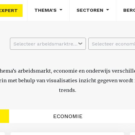
THEMA'S
SECTOREN
BER
EXPERT
Selecteer arbeidsmarktregio
thema’s arbeidsmarkt, economie en onderwijs verschil
n met behulp van visualisaties inzicht gegeven wordt i
trends.
ECONOMIE