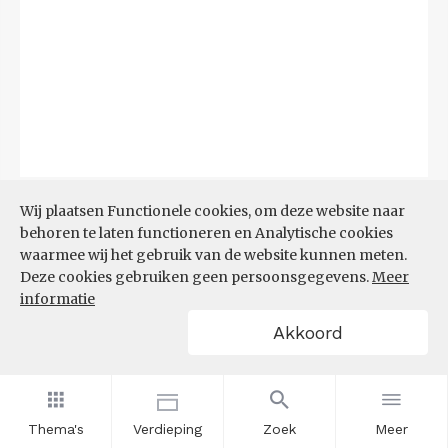
Bron:
CBS
(29-06-2026)
Wij plaatsen Functionele cookies, om deze website naar
behoren te laten functioneren en Analytische cookies
Filters
waarmee wij het gebruik van de website kunnen meten.
TOP 10 REGIO'S MET KLEINSTE
Deze cookies gebruiken geen persoonsgegevens.
Meer
AANDEEL TEKORT AAN
informatie
ARBEIDSKRACHTEN
Akkoord
Thema's
Verdieping
Zoek
Meer