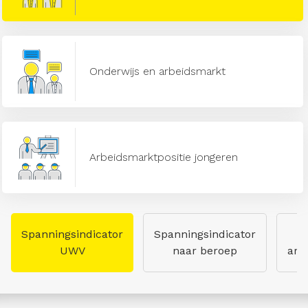
Onderwijs en arbeidsmarkt
Arbeidsmarktpositie jongeren
Spanningsindicator
Spanningsindicator
UWV
naar beroep
arb