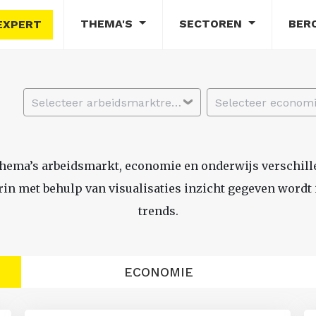
THEMA'S
SECTOREN
BER
EXPERT
Selecteer arbeidsmarktregio
thema’s arbeidsmarkt, economie en onderwijs verschil
n met behulp van visualisaties inzicht gegeven wordt i
trends.
ECONOMIE