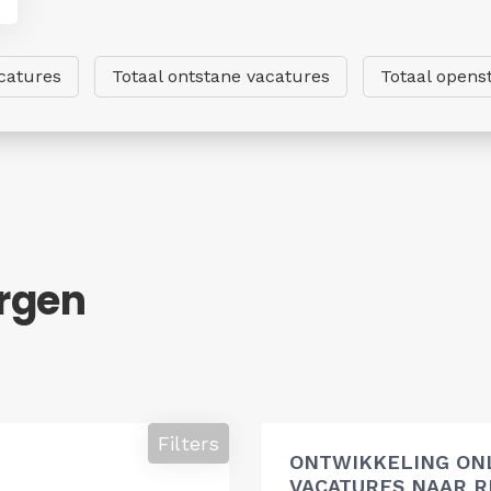
catures
Totaal ontstane vacatures
Totaal opens
rgen
Filters
ONTWIKKELING ON
VACATURES NAAR R