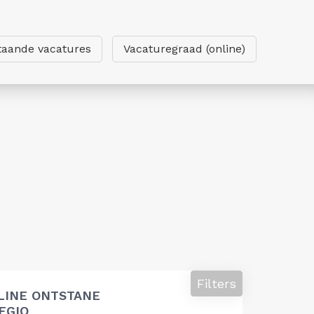
taande vacatures
Vacaturegraad (online)
Filters
LINE ONTSTANE
EGIO