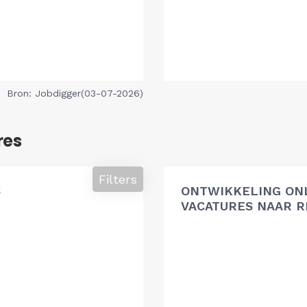
Bron: Jobdigger(03-07-2026)
res
Filters
S
ONTWIKKELING ON
VACATURES NAAR R