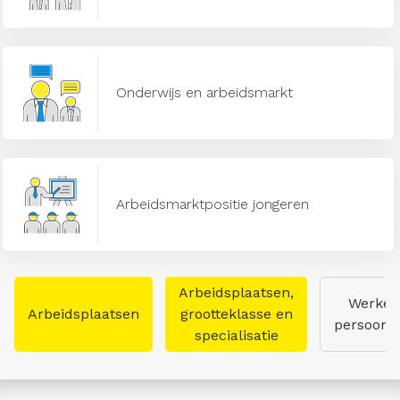
Onderwijs en arbeidsmarkt
Arbeidsmarktpositie jongeren
Arbeidsplaatsen,
Werken
Arbeidsplaatsen
grootteklasse en
persoon
specialisatie