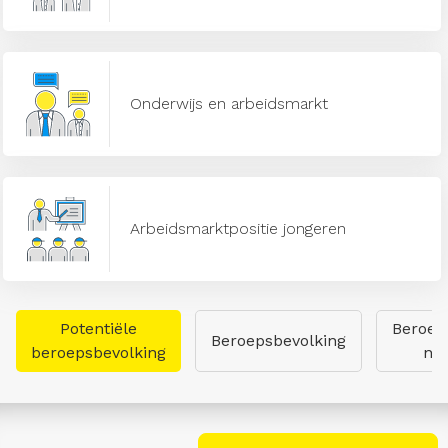
Onderwijs en arbeidsmarkt
Arbeidsmarktpositie jongeren
Potentiële
Beroep
Beroepsbevolking
beroepsbevolking
naa