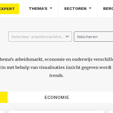
THEMA'S
SECTOREN
BER
EXPERT
Selecteer arbeidsmarktregio
Walcheren
thema’s arbeidsmarkt, economie en onderwijs verschil
n met behulp van visualisaties inzicht gegeven wordt i
trends.
ECONOMIE