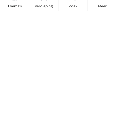
Thema's
Verdieping
Zoek
Meer
Nieuwsbrief
Schrijf u in voor onze nieuwsupdates en blijf op de hoogte.
Vul hier uw e-mailadres in.
Schrijf u in