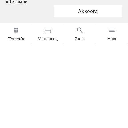
informatie
Akkoord
Thema's
Verdieping
Zoek
Meer
Nieuwsbrief
Schrijf u in voor onze nieuwsupdates en blijf op de hoogte.