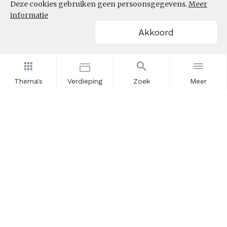
Deze cookies gebruiken geen persoonsgegevens.
Meer
informatie
Akkoord
Thema's
Verdieping
Zoek
Meer
Nieuwsbrief
Schrijf u in voor onze nieuwsupdates en blijf op de hoogte.