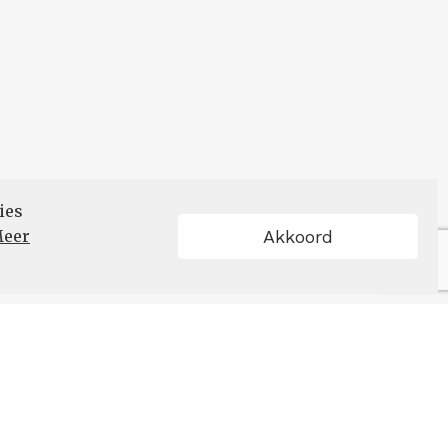
ies
eer
Akkoord