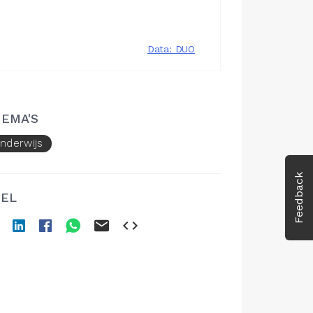
EMA'S
nderwijs
Feedback
EL