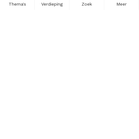
Thema's
Verdieping
Zoek
Meer
Nieuwsbrief
Schrijf u in voor onze nieuwsupdates en blijf op de hoogte.
Vul hier uw e-mailadres in.
Schrijf u in