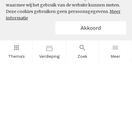
waarmee wij het gebruik van de website kunnen meten.
Deze cookies gebruiken geen persoonsgegevens.
Meer
informatie
Akkoord
Thema's
Verdieping
Zoek
Meer
Nieuwsbrief
Schrijf u in voor onze nieuwsupdates en blijf op de hoogte.