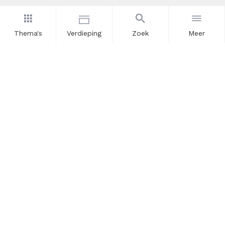
Thema's
Verdieping
Zoek
Meer
Nieuwsbrief
Schrijf u in voor onze nieuwsupdates en blijf op de hoogte.
Vul hier uw e-mailadres in.