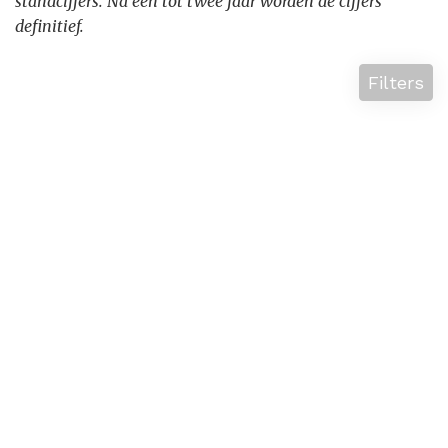
standcijfers. Na een tot twee jaar worden de cijfers
definitief.
Filters