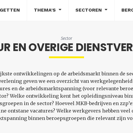
DGETTEN
THEMA'S
SECTOREN
BER
Sector
R EN OVERIGE DIENSTVE
rijkste ontwikkelingen op de arbeidsmarkt binnen de sec
tverlening geven we een overzicht van werkgelegenhei
ures en de arbeidsmarktspanning (voor relevante beroep
tor? Welke ontwikkeling kent het opleidingsniveau binn
roepen in de sector? Hoeveel MKB-bedrijven en zzp’ers 
ine ontstane vacatures? Welke werkgevers hebben veel o
tspanning binnen beroepsgroepen die relevant zijn voo