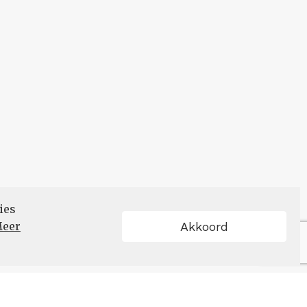
ies
eer
Akkoord